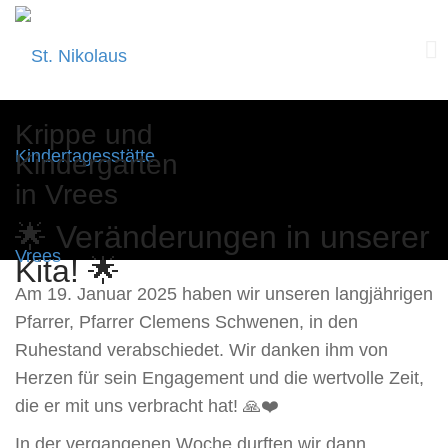
Skip
Krippe und
to
Kindergarten
content
in Vrees
🌟 Veränderungen in unserer
Kita! 🌟
Am 19. Januar 2025 haben wir unseren langjährigen
Pfarrer, Pfarrer Clemens Schwenen, in den
Ruhestand verabschiedet. Wir danken ihm von
Herzen für sein Engagement und die wertvolle Zeit,
die er mit uns verbracht hat! 🙏❤️
In der vergangenen Woche durften wir dann