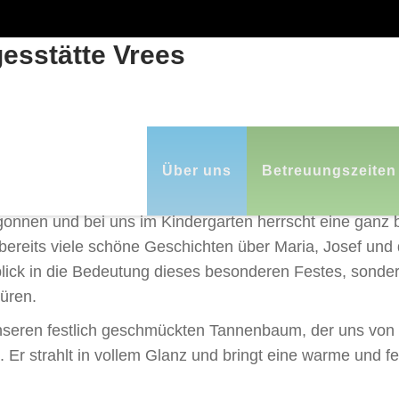
ICHE GRÜSSE AUS UNSEREM K
Skip
to
Über uns
Betreuungszeiten
content
begonnen und bei uns im Kindergarten herrscht eine ganz
 bereits viele schöne Geschichten über Maria, Josef und
blick in die Bedeutung dieses besonderen Festes, sonde
üren.
unseren festlich geschmückten Tannenbaum, der uns von
 Er strahlt in vollem Glanz und bringt eine warme und f