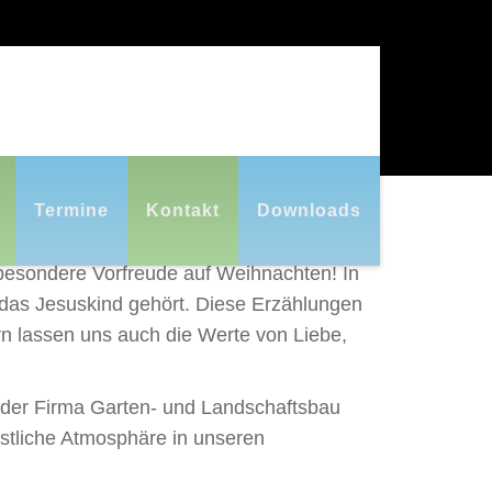
INDERGARTEN🎄
Termine
Kontakt
Downloads
 besondere Vorfreude auf Weihnachten! In
 das Jesuskind gehört. Diese Erzählungen
rn lassen uns auch die Werte von Liebe,
 der Firma Garten- und Landschaftsbau
estliche Atmosphäre in unseren