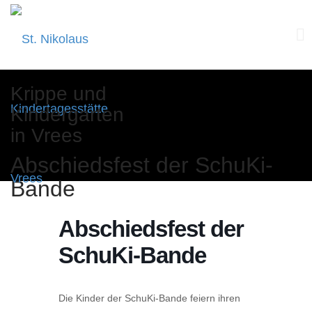
Skip
Krippe und
to
Kindergarten
content
in Vrees
Abschiedsfest der SchuKi-
Bande
Abschiedsfest der
SchuKi-Bande
Die Kinder der SchuKi-Bande feiern ihren