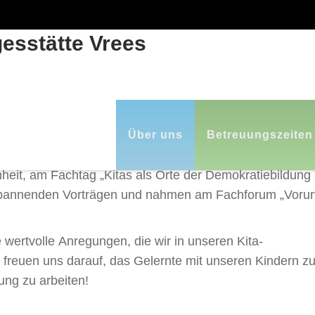
ORTE DER DEMOKRATIEBILDUN
Skip
to
Über uns
Betreuungszeiten
content
nheit, am Fachtag „Kitas als Orte der Demokratiebildun
pannenden Vorträgen und nahmen am Fachforum „Vorurte
e wertvolle Anregungen, die wir in unseren Kita-
r freuen uns darauf, das Gelernte mit unseren Kindern z
ng zu arbeiten!