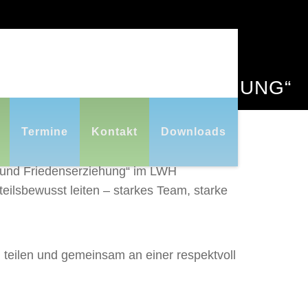
G UND FRIEDENSERZIEHUNG“
Termine
Kontakt
Downloads
g und Friedenserziehung“ im LWH
ilsbewusst leiten – starkes Team, starke
u teilen und gemeinsam an einer respektvoll